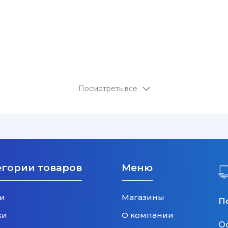
Посмотреть все
егории товаров
Меню
и
Магазины
П
ки
О компании
О