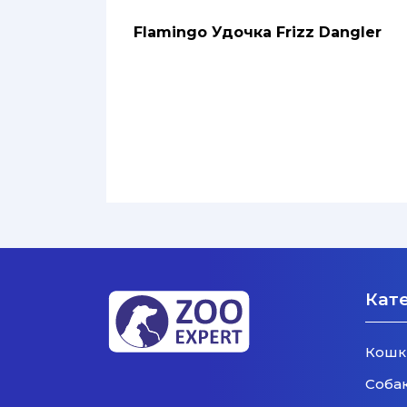
Flamingo Удочка Frizz Dangler
Кат
Кошк
Соба