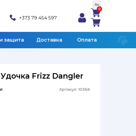
Ro
0
0
+373 79 454 597
 и защита
Доставка
Оплата
Удочка Frizz Dangler
и
Артикул:
10366