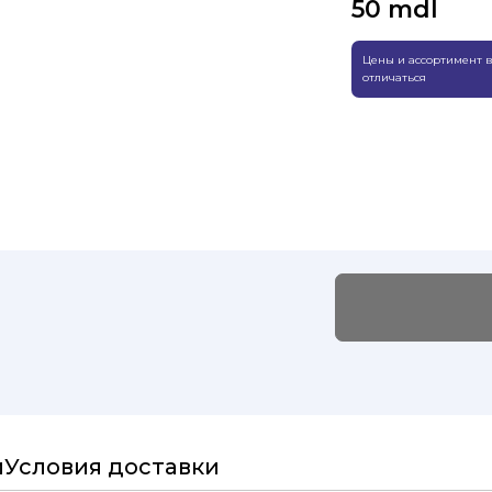
50
mdl
Цены и ассортимент в
отличаться
и
Условия доставки