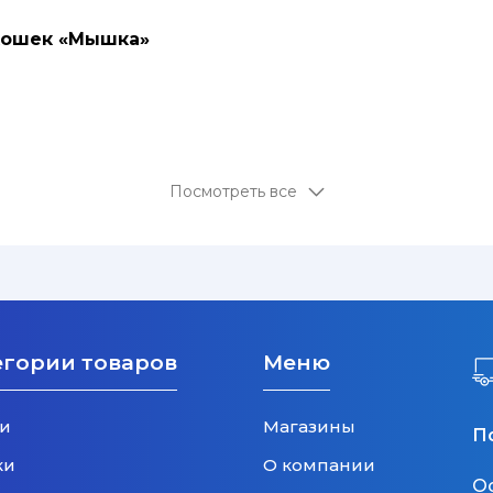
 кошек «Мышка»
Посмотреть все
егории товаров
Меню
и
Магазины
П
ки
О компании
О