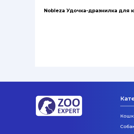
Nobleza Удочка-дразнилка для
Кат
Кошк
Соба