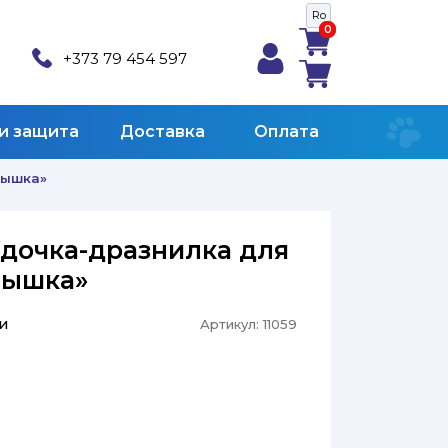
Ro
0
0
+373 79 454 597
 и защита
Доставка
Оплата
Мышка»
Удочка-дразнилка для
Мышка»
и
Артикул:
11059