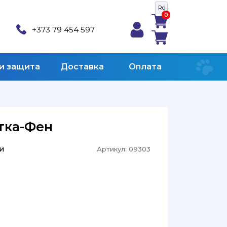
Ro
0
0
+373 79 454 597
 и защита
Доставка
Оплата
етка-Фен
и
Артикул:
09303