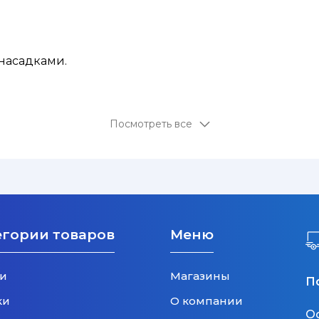
насадками.
Посмотреть все
т для чувствительных животных
егории товаров
Меню
и
Магазины
П
ки
О компании
О