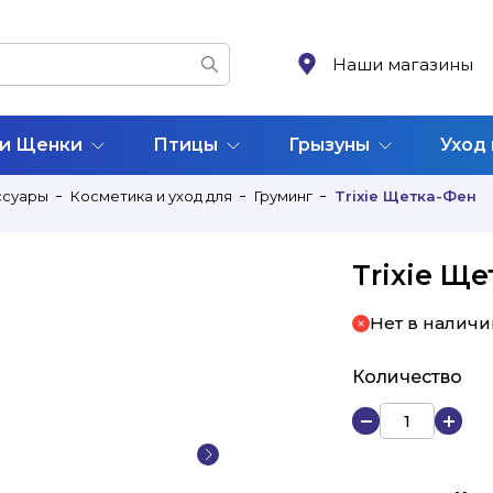
Наши магазины
 и Щенки
Птицы
Грызуны
Уход
ссуары
Косметика и уход для
Груминг
Trixie Щетка-Фен
Trixie Щ
Нет в наличи
Количество