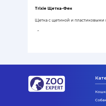
Trixie Щетка-Фен
Щетка с щетиной и пластиковыми 
- 2 температурных режима
- тихий и плавный мотор, подходи
- из пластика
Кат
Кошк
Соба