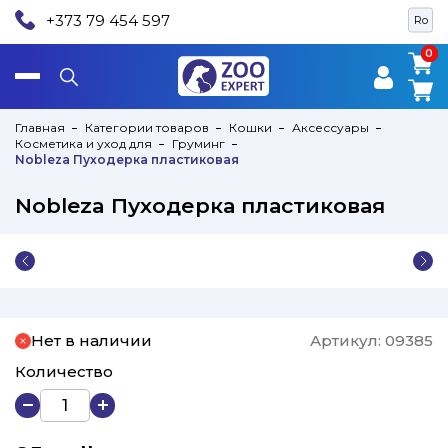
+373 79 454 597
Ro
0
0
Главная
Категории товаров
Кошки
Аксессуары
Косметика и уход для
Груминг
Nobleza Пуходерка пластиковая
Nobleza Пуходерка пластиковая
Нет в наличии
Артикул:
09385
Количество