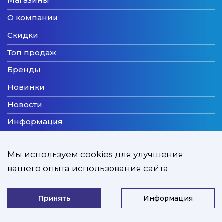
Магазины
О компании
Скидки
Топ продаж
Бренды
Новинки
Новости
Информация
Доставка
Мы используем cookies для улучшения
Оплата
вашего опыта использования сайта
Мы принимаем
Принять
Информация
ZooExpert © 2026
Developed by