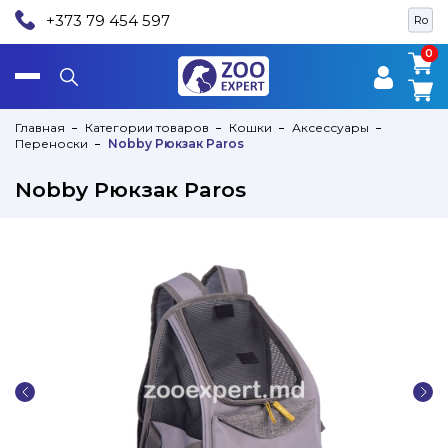
+373 79 454 597
Ro
0
0
Главная
Категории товаров
Кошки
Аксессуары
Переноски
Nobby Рюкзак Paros
Nobby Рюкзак Paros