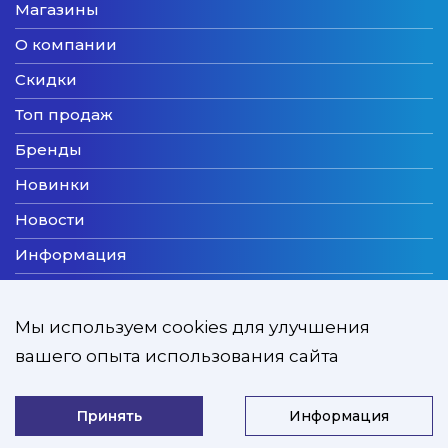
Магазины
О компании
Скидки
Топ продаж
Бренды
Новинки
Новости
Информация
Доставка
Оплата
Мы используем cookies для улучшения
вашего опыта использования сайта
Мы принимаем
Принять
Информация
ZooExpert © 2026
Developed by