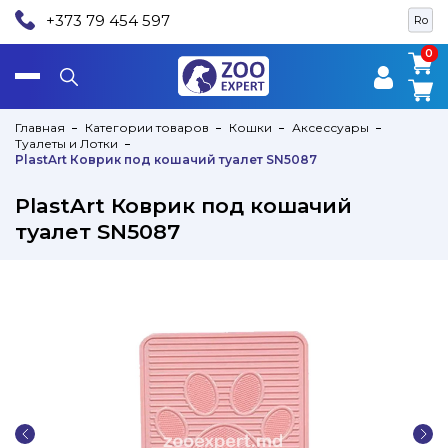
+373 79 454 597
Ro
0
0
Главная
Категории товаров
Кошки
Аксессуары
Туалеты и Лотки
PlastArt Коврик под кошачий туалет SN5087
PlastArt Коврик под кошачий
туалет SN5087