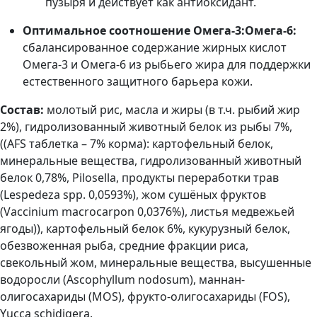
пузыря и действует как антиоксидант.
Оптимальное соотношение Омега-3:Омега-6:
сбалансированное содержание жирных кислот
Омега-3 и Омега-6 из рыбьего жира для поддержки
естественного защитного барьера кожи.
Состав:
молотый рис, масла и жиры (в т.ч. рыбий жир
2%), гидролизованный животный белок из рыбы 7%,
((AFS таблетка – 7% корма): картофельный белок,
минеральные вещества, гидролизованный животный
белок 0,78%, Pilosella, продукты переработки трав
(Lespedeza spp. 0,0593%), жом сушёных фруктов
(Vaccinium macrocarpon 0,0376%), листья медвежьей
ягоды)), картофельный белок 6%, кукурузный белок,
обезвоженная рыба, средние фракции риса,
свекольный жом, минеральные вещества, высушенные
водоросли (Ascophyllum nodosum), маннан-
олигосахариды (MOS), фрукто-олигосахариды (FOS),
Yucca schidigera.