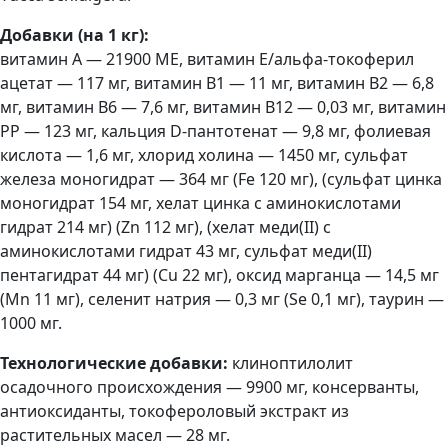
Добавки (на 1 кг):
витамин A — 21900 МЕ, витамин E/альфа-токоферил
ацетат — 117 мг, витамин B1 — 11 мг, витамин B2 — 6,8
мг, витамин B6 — 7,6 мг, витамин B12 — 0,03 мг, витамин
PP — 123 мг, кальция D-пантотенат — 9,8 мг, фолиевая
кислота — 1,6 мг, хлорид холина — 1450 мг, сульфат
железа моногидрат — 364 мг (Fe 120 мг), (сульфат цинка
моногидрат 154 мг, хелат цинка с аминокислотами
гидрат 214 мг) (Zn 112 мг), (хелат меди(II) с
аминокислотами гидрат 43 мг, сульфат меди(II)
пентагидрат 44 мг) (Cu 22 мг), оксид марганца — 14,5 мг
(Mn 11 мг), селенит натрия — 0,3 мг (Se 0,1 мг), таурин —
1000 мг.
Технологические добавки:
клиноптилолит
осадочного происхождения — 9900 мг, консерванты,
антиоксиданты, токофероловый экстракт из
растительных масел — 28 мг.