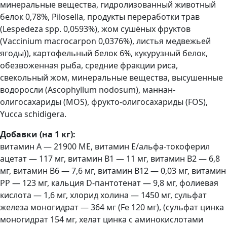
минеральные вещества, гидролизованный животный
белок 0,78%, Pilosella, продукты переработки трав
(Lespedeza spp. 0,0593%), жом сушёных фруктов
(Vaccinium macrocarpon 0,0376%), листья медвежьей
ягоды)), картофельный белок 6%, кукурузный белок,
обезвоженная рыба, средние фракции риса,
свекольный жом, минеральные вещества, высушенные
водоросли (Ascophyllum nodosum), маннан-
олигосахариды (MOS), фрукто-олигосахариды (FOS),
Yucca schidigera.
Добавки (на 1 кг):
витамин A — 21900 МЕ, витамин E/альфа-токоферил
ацетат — 117 мг, витамин B1 — 11 мг, витамин B2 — 6,8
мг, витамин B6 — 7,6 мг, витамин B12 — 0,03 мг, витамин
PP — 123 мг, кальция D-пантотенат — 9,8 мг, фолиевая
кислота — 1,6 мг, хлорид холина — 1450 мг, сульфат
железа моногидрат — 364 мг (Fe 120 мг), (сульфат цинка
моногидрат 154 мг, хелат цинка с аминокислотами