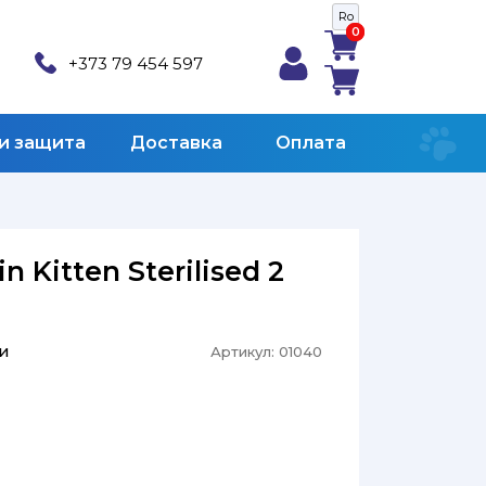
Ro
0
0
+373 79 454 597
 и защита
Доставка
Оплата
n Kitten Sterilised 2
и
Артикул:
01040