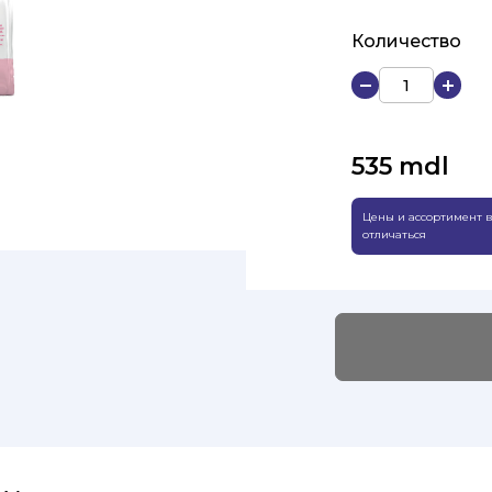
Количество
535
mdl
Цены и ассортимент в
отличаться