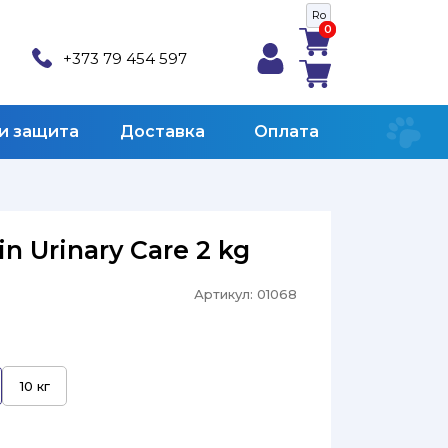
Ro
0
0
+373 79 454 597
 и защита
Доставка
Оплата
in Urinary Care 2 kg
Артикул:
01068
10 кг