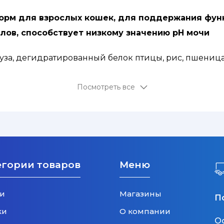
ой корм для взрослых кошек, для поддержания ф
ов, способствует низкому значению pH мочи
руза, дегидратированный белок птицы, рис, пшениц
олизованные животные белки, кукурузная мука, мин
Посмотреть все
бархатцев.
чень высокую усвояемость.
00 МЕ/кг), витамин D3 (700 МЕ/кг), железо (33 мг/кг), й
, селен (0,05 мг/кг).
егории товаров
Меню
и
Магазины
П
ки
О компании
О