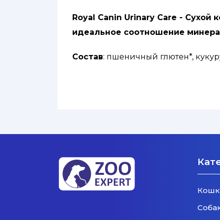
Royal Canin Urinary Care - Сух
идеальное соотношение минерал
Состав
: пшеничный глютен*, куку
волокна, кукурузный глютен, гидр
соевое масло, рыбий жир, мука из 
* L.I.P.: белки, отобранные за их о
Пищевые добавки:
витамин А (14 0
марганец (43 мг/кг), цинк (135 мг/кг)
Кат
Кошк
Соба