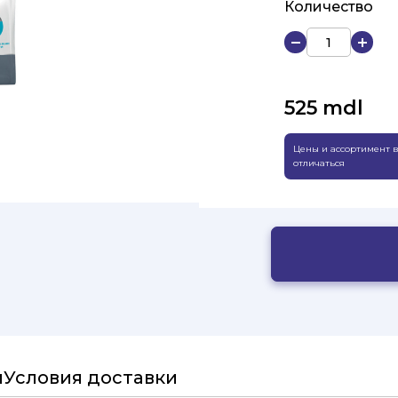
Количество
525
mdl
Цены и ассортимент в
отличаться
и
Условия доставки