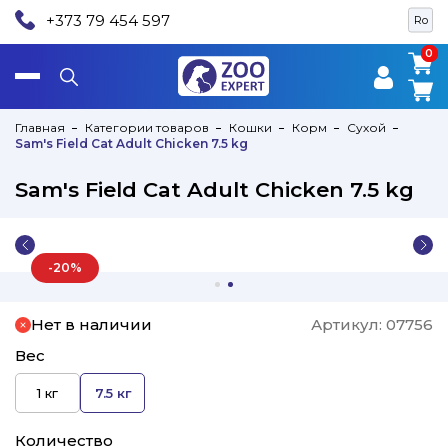
+373 79 454 597
Ro
0
0
Главная
Категории товаров
Кошки
Корм
Сухой
Sam's Field Cat Adult Chicken 7.5 kg
Sam's Field Cat Adult Chicken 7.5 kg
-20%
Нет в наличии
Артикул:
07756
Вес
1 кг
7.5 кг
Количество