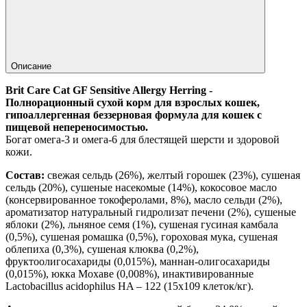
Описание
Brit Care Cat GF Sensitive Allergy Herring -
Полнорационный сухой корм для взрослых кошек,
гипоаллергенная беззерновая формула для кошек с
пищевой непереносимостью.
Богат омега-3 и омега-6 для блестящей шерсти и здоровой
кожи.
Состав:
свежая сельдь (26%), желтый горошек (23%), сушеная
сельдь (20%), сушеные насекомые (14%), кокосовое масло
(консервированное токоферолами, 8%), масло сельди (2%),
ароматизатор натуральный гидролизат печени (2%), сушеные
яблоки (2%), льняное семя (1%), сушеная гусиная камбала
(0,5%), сушеная ромашка (0,5%), гороховая мука, сушеная
облепиха (0,3%), сушеная клюква (0,2%),
фруктоолигосахариды (0,015%), маннан-олигосахариды
(0,015%), юкка Мохаве (0,008%), инактивированные
Lactobacillus acidophilus HA – 122 (15x109 клеток/кг).