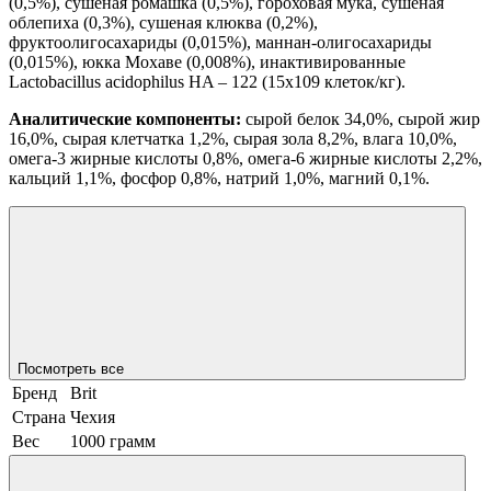
(0,5%), сушеная ромашка (0,5%), гороховая мука, сушеная
облепиха (0,3%), сушеная клюква (0,2%),
фруктоолигосахариды (0,015%), маннан-олигосахариды
(0,015%), юкка Мохаве (0,008%), инактивированные
Lactobacillus acidophilus HA – 122 (15x109 клеток/кг).
Аналитические компоненты:
сырой белок 34,0%, сырой жир
16,0%, сырая клетчатка 1,2%, сырая зола 8,2%, влага 10,0%,
омега-3 жирные кислоты 0,8%, омега-6 жирные кислоты 2,2%,
кальций 1,1%, фосфор 0,8%, натрий 1,0%, магний 0,1%.
Посмотреть все
Бренд
Brit
Страна
Чехия
Вес
1000 грамм