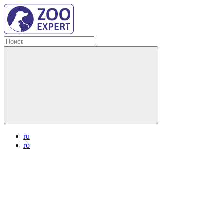
ru
ro