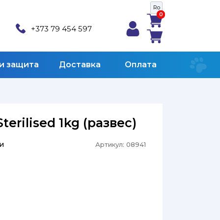
Ro
0
0
+373 79 454 597
 и защита
Доставка
Оплата
terilised 1kg (развес)
и
Артикул:
08941