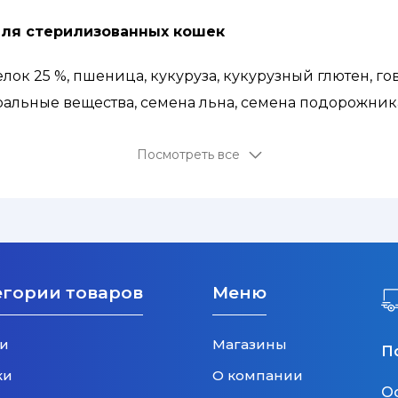
м для стерилизованных кошек
к 25 %, пшеница, кукуруза, кукурузный глютен, го
ральные вещества, семена льна, семена подорожник
юкки.
Посмотреть все
ырой протеин – 32,0 %, сырой жир – 12,0%, сырая зола 
ор – 0,9 %, омега-3 жирные кислоты – 0,35 %, омега- 6 
егории товаров
Меню
и
Магазины
П
ки
О компании
О