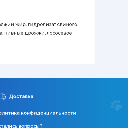
вяжий жир, гидролизат свиного
а, пивные дрожжи, лососевое
– 6,0 %, сырая клетчатка – 5,0 %,
жирных кислот – 1,20 %.
Доставка
олитика конфиденциальности
стались вопросы?