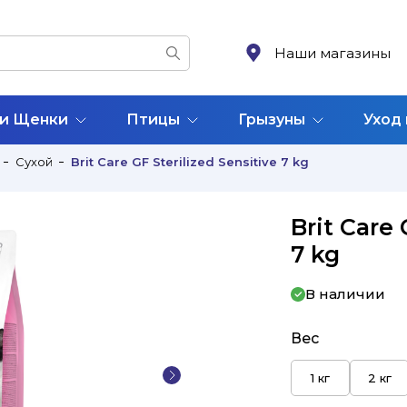
Наши магазины
 и Щенки
Птицы
Грызуны
Уход
Сухой
Brit Care GF Sterilized Sensitive 7 kg
Brit Care 
7 kg
В наличии
Вес
1 кг
2 кг