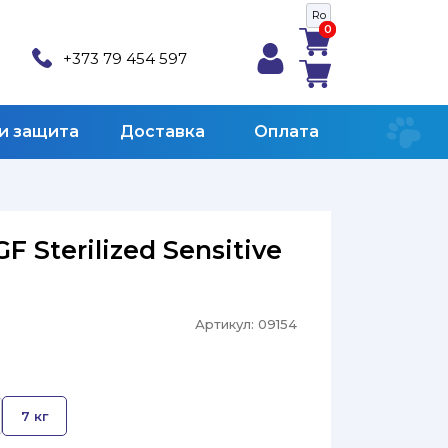
Ro
0
0
+373 79 454 597
 и защита
Доставка
Оплата
GF Sterilized Sensitive
Артикул:
09154
7 кг