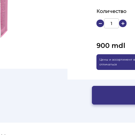
Количество
900
mdl
Цены и ассортимент в
отличаться