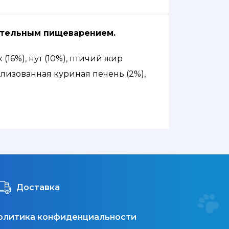
ительным пищеварением.
16%), нут (10%), птичий жир
олизованная куриная печень (2%),
стурция (0,5%), сушеная ромашка
ктоолигосахариды (0,015%),
 - 122 инактивированные (15x109
 мг, витамин С (3а312) 300 мг,
 (3a880) 2 мг, витамин B1 (3a821) 10
Доставка
амин B6 (3a831) 10 мг, фолиевая
ганец (3b504) 55 мг, йодид калия
олитика конфиденциальности