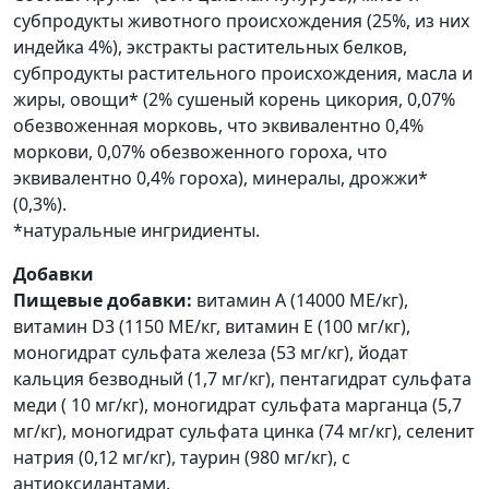
субпродукты животного происхождения (25%, из них
индейка 4%), экстракты растительных белков,
субпродукты растительного происхождения, масла и
жиры, овощи* (2% сушеный корень цикория, 0,07%
обезвоженная морковь, что эквивалентно 0,4%
моркови, 0,07% обезвоженного гороха, что
эквивалентно 0,4% гороха), минералы, дрожжи*
(0,3%).
*натуральные ингридиенты.
Добавки
Пищевые добавки:
витамин А (14000 МЕ/кг),
витамин D3 (1150 МЕ/кг, витамин Е (100 мг/кг),
моногидрат сульфата железа (53 мг/кг), йодат
кальция безводный (1,7 мг/кг), пентагидрат сульфата
меди ( 10 мг/кг), моногидрат сульфата марганца (5,7
мг/кг), моногидрат сульфата цинка (74 мг/кг), селенит
натрия (0,12 мг/кг), таурин (980 мг/кг), с
антиоксидантами.