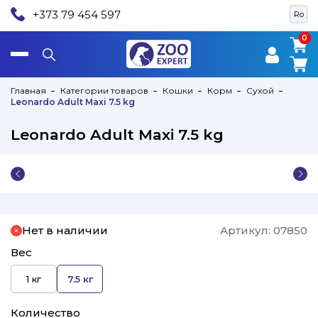
+373 79 454 597
Ro
0
0
Главная
Категории товаров
Кошки
Корм
Сухой
Leonardo Adult Maxi 7.5 kg
Leonardo Adult Maxi 7.5 kg
Нет в наличии
Артикул:
07850
Вес
1 кг
7.5 кг
Количество