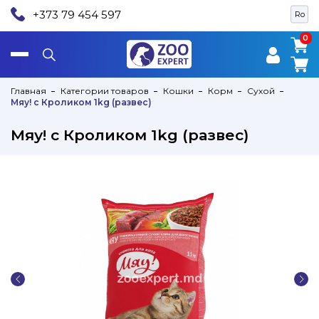
+373 79 454 597
Ro
0
0
Главная
Категории товаров
Кошки
Корм
Сухой
Мяу! с Кроликом 1kg (развес)
Мяу! с Кроликом 1kg (развес)