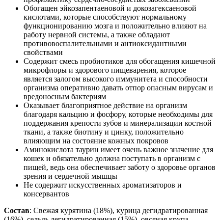
Обогащен эйкозапентаеновой и докозагексаеновой
кислотами, которые способствуют нормальному
функционированию мозга и положительно влияют на
работу нервной системы, а также обладают
противовоспалительными и антиоксидантными
свойствами
Содержит смесь пробиотиков для обогащения кишечной
микрофлоры и здорового пищеварения, которое
является залогом высокого иммунитета и способности
организма оперативно давать отпор опасным вирусам и
вредоносным бактериям
Оказывает благоприятное действие на организм
благодаря кальцию и фосфору, которые необходимы для
поддержания крепости зубов и минерализации костной
ткани, а также биотину и цинку, положительно
влияющим на состояние кожных покровов
Аминокислота таурин имеет очень важное значение для
кошек и обязательно должна поступать в организм с
пищей, ведь она обеспечивает заботу о здоровье органов
зрения и сердечной мышцы
Не содержит искусственных ароматизаторов и
консервантов
Состав
: Свежая курятина (18%), курица дегидратированная
(16%), сельдь дегидратированная (15%), овсяная крупа,