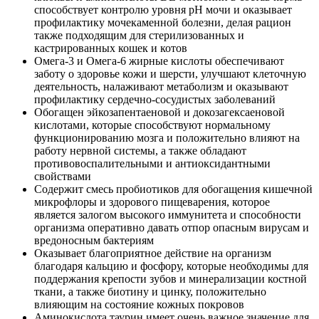
способствует контролю уровня pH мочи и оказывает
профилактику мочекаменной болезни, делая рацион
также подходящим для стерилизованных и
кастрированных кошек и котов
Омега-3 и Омега-6 жирные кислоты обеспечивают
заботу о здоровье кожи и шерсти, улучшают клеточную
деятельность, налаживают метаболизм и оказывают
профилактику сердечно-сосудистых заболеваний
Обогащен эйкозапентаеновой и докозагексаеновой
кислотами, которые способствуют нормальному
функционированию мозга и положительно влияют на
работу нервной системы, а также обладают
противовоспалительными и антиоксидантными
свойствами
Содержит смесь пробиотиков для обогащения кишечной
микрофлоры и здорового пищеварения, которое
является залогом высокого иммунитета и способности
организма оперативно давать отпор опасным вирусам и
вредоносным бактериям
Оказывает благоприятное действие на организм
благодаря кальцию и фосфору, которые необходимы для
поддержания крепости зубов и минерализации костной
ткани, а также биотину и цинку, положительно
влияющим на состояние кожных покровов
Аминокислота таурин имеет очень важное значение для