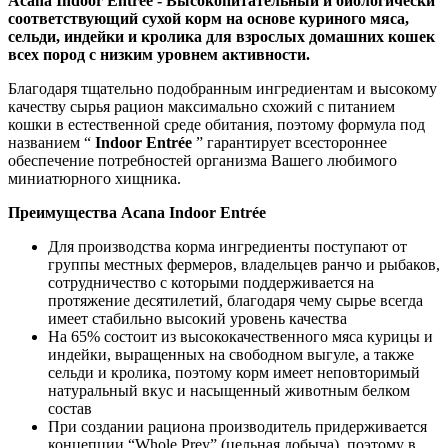
Acana Indoor Entrée -
Высокопитательный и биологически
соответствующий сухой корм на основе куриного мяса,
сельди, индейки и кролика для взрослых домашних кошек
всех пород с низким уровнем активности.
Благодаря тщательно подобранным ингредиентам и высокому
качеству сырья рацион максимально схожий с питанием
кошки в естественной среде обитания, поэтому формула под
названием “
Indoor Entrée
” гарантирует всестороннее
обеспечение потребностей организма Вашего любимого
миниатюрного хищника.
Преимущества
Acana Indoor Entrée
Для производства корма ингредиенты поступают от
группы местных фермеров, владельцев ранчо и рыбаков,
сотрудничество с которыми поддерживается на
протяжение десятилетий, благодаря чему сырье всегда
имеет стабильно высокий уровень качества
На 65% состоит из высококачественного мяса курицы и
индейки, выращенных на свободном выгуле, а также
сельди и кролика, поэтому корм имеет неповторимый
натуральный вкус и насыщенный животным белком
состав
При создании рациона производитель придерживается
концепции “Whole Prey” (цельная добыча), поэтому в