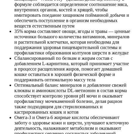
формуле соблюдается определенное соотношение мяса,
внутренних органов, костей и хрящей, чтобы
имитировать поедание хищником пойманной добычи и
обеспечить поступление в организм необходимых
веществ естественным путем
35% корма составляют овощи, ягоды и травы — ценные
источники большого количества витаминов, минералов
и растительной клетчатки, которая необходима для
поддержания здоровья пищеварительной системы и
профилактики образования колтунов шерсти в желудке
Сбалансированный по белкам и жирам состав с
добавлением L-карнитина, который принимает участие
в процессе расщепления жиров, помогает домашней
кошке оставаться в хорошей физической форме и
поддерживать оптимальную массу тела
Оптимальный баланс минералов и добавление свежей
клюквы и аминокислоты DL-метионин в состав корма
способствует контролю уровня pH мочи и оказывает
профилактику мочекаменной болезни, делая рацион
также подходящим для стерилизованных и
кастрированных кошек и котов
Омега-3 и Омега-6 жирные кислоты обеспечивают
заботу о здоровье кожи и шерсти, улучшают клеточную
деятельность, налаживают метаболизм и оказывают
профилактику сердечно-сосудистых заболеваний