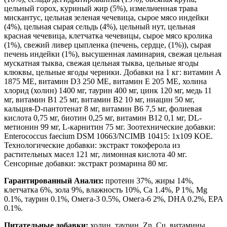
цельный горох, куриный жир (5%), измельченная трава
мискантус, цельная зеленая чечевица, сырое мясо индейки
(4%), цельная сырая сельдь (4%), цельный нут, цельная
красная чечевица, клетчатка чечевицы, сырое мясо кролика
(1%), свежий ливер цыпленка (печень, сердце, (1%)), сырая
печень индейки (1%), высушенная ламинария, свежая цельная
мускатная тыква, свежая цельная тыква, цельные ягоды
клюквы, цельные ягоды черники. Добавки на 1 кг: витамин А
1875 МЕ, витамин D3 250 МЕ, витамин Е 205 МЕ, холина
хлорид (холин) 1400 мг, таурин 400 мг, цинк 120 мг, медь 11
мг, витамин В1 25 мг, витамин В2 10 мг, ниацин 50 мг,
кальция-D-пантотенат 8 мг, витамин В6 7,5 мг, фолиевая
кислота 0,75 мг, биотин 0,25 мг, витамин В12 0,1 мг, DL-
метионин 99 мг, L-карнитин 75 мг. Зоотехнические добавки:
Enterococcus faecium DSM 10663/NCIMB 10415: 1x109 КОЕ.
Технологические добавки: экстракт токоферола из
растительных масел 121 мг, лимонная кислота 40 мг.
Сенсорные добавки: экстракт розмарина 80 мг.
Гарантированный Анализ:
протеин 37%, жиры 14%,
клетчатка 6%, зола 9%, влажность 10%, Ca 1.4%, P 1%, Mg
0.1%, таурин 0.1%, Омега-3 0.5%, Омега-6 2%, DHA 0.2%, EPA
0.1%.
Питательные добавки:
холин, таурин, Zn, Cu, витамины