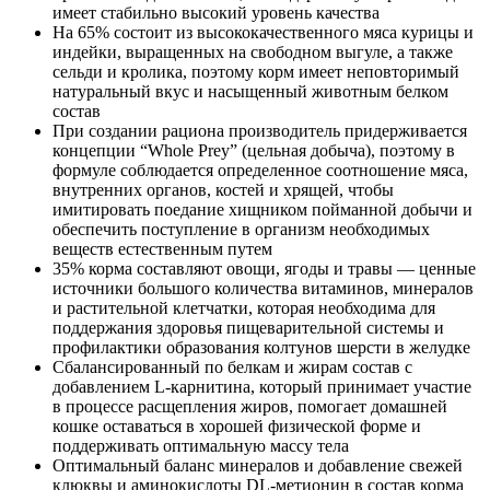
имеет стабильно высокий уровень качества
На 65% состоит из высококачественного мяса курицы и
индейки, выращенных на свободном выгуле, а также
сельди и кролика, поэтому корм имеет неповторимый
натуральный вкус и насыщенный животным белком
состав
При создании рациона производитель придерживается
концепции “Whole Prey” (цельная добыча), поэтому в
формуле соблюдается определенное соотношение мяса,
внутренних органов, костей и хрящей, чтобы
имитировать поедание хищником пойманной добычи и
обеспечить поступление в организм необходимых
веществ естественным путем
35% корма составляют овощи, ягоды и травы — ценные
источники большого количества витаминов, минералов
и растительной клетчатки, которая необходима для
поддержания здоровья пищеварительной системы и
профилактики образования колтунов шерсти в желудке
Сбалансированный по белкам и жирам состав с
добавлением L-карнитина, который принимает участие
в процессе расщепления жиров, помогает домашней
кошке оставаться в хорошей физической форме и
поддерживать оптимальную массу тела
Оптимальный баланс минералов и добавление свежей
клюквы и аминокислоты DL-метионин в состав корма