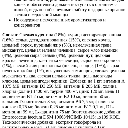
кошек и обязательно должна поступать в организм с
пищей, ведь она обеспечивает заботу о здоровье органов
зрения и сердечной мышцы
Не содержит искусственных ароматизаторов и
консервантов
Состав
: Свежая курятина (18%), курица дегидратированная
(16%), сельдь дегидратированная (15%), овсяная крупа,
цельный горох, куриный жир (5%), измельченная трава
мискантус, цельная зеленая чечевица, сырое мясо индейки
(4%), цельная сырая сельдь (4%), цельный нут, цельная
красная чечевица, клетчатка чечевицы, сырое мясо кролика
(1%), свежий ливер цыпленка (печень, сердце, (1%)), сырая
печень индейки (1%), высушенная ламинария, свежая цельная
мускатная тыква, свежая цельная тыква, цельные ягоды
клюквы, цельные ягоды черники. Добавки на 1 кг: витамин А
1875 МЕ, витамин D3 250 МЕ, витамин Е 205 МЕ, холина
хлорид (холин) 1400 мг, таурин 400 мг, цинк 120 мг, медь 11
мг, витамин В1 25 мг, витамин В2 10 мг, ниацин 50 мг,
кальция-D-пантотенат 8 мг, витамин В6 7,5 мг, фолиевая
кислота 0,75 мг, биотин 0,25 мг, витамин В12 0,1 мг, DL-
метионин 99 мг, L-карнитин 75 мг. Зоотехнические добавки:
Enterococcus faecium DSM 10663/NCIMB 10415: 1x109 КОЕ.
Технологические добавки: экстракт токоферола из
растительных масел 121 мг, лимонная кислота 40 мг.