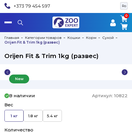
+373 79 454 597
Ro
0
0
Главная
Категории товаров
Кошки
Корм
Сухой
Orijen Fit & Trim 1kg (развес)
Orijen Fit & Trim 1kg (развес)
New
В наличии
Артикул:
10822
Вес
1 кг
1.8 кг
5.4 кг
Количество