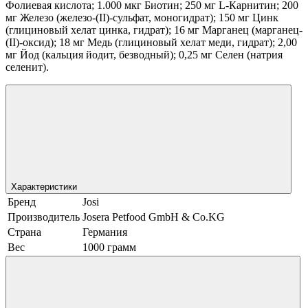
Фолиевая кислота; 1.000 мкг Биотин; 250 мг L-Карнитин; 200
мг Железо (железо-(II)-сульфат, моногидрат); 150 мг Цинк
(глициновый хелат цинка, гидрат); 16 мг Марганец (марганец-
(II)-оксид); 18 мг Медь (глициновый хелат меди, гидрат); 2,00
мг Йод (кальция йодит, безводный); 0,25 мг Селен (натрия
селенит).
Характеристики
Бренд
Josi
Производитель
Josera Petfood GmbH & Co.KG
Страна
Германия
Вес
1000 грамм