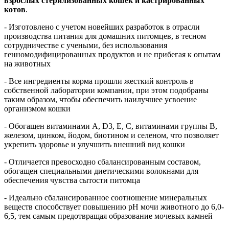
взрослых стерилизованных кошек и кастрированных
котов
.
- Изготовлено с учетом новейших разработок в отрасли
производства питания для домашних питомцев, в тесном
сотрудничестве с учеными, без использования
генномодифицированных продуктов и не прибегая к опытам
на животных
- Все ингредиенты корма прошли жесткий контроль в
собственной лаборатории компании, при этом подобраны
таким образом, чтобы обеспечить наилучшее усвоение
организмом кошки
- Обогащен витаминами A, D3, E, C, витаминами группы В,
железом, цинком, йодом, биотином и селеном, что позволяет
укрепить здоровье и улучшить внешний вид кошки
- Отличается превосходно сбалансированным составом,
обогащен специальными диетическими волокнами для
обеспечения чувства сытости питомца
- Идеально сбалансированное соотношение минеральных
веществ способствует повышению рН мочи животного до 6,0-
6,5, тем самым предотвращая образование мочевых камней