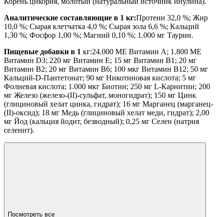
Корень цикория, молотый (натуральный источник инулина).
Аналитические составляющие в 1 кг:
Протеин 32,0 %; Жир
10,0 %; Сырая клетчатка 4,0 %; Сырая зола 6,6 %; Кальций
1,30 %; Фосфор 1,00 %; Магний 0,10 %; 1.000 мг Таурин.
Пищевые добавки в 1
кг:24.000 МЕ Витамин A; 1.800 МЕ
Витамин D3; 220 мг Витамин E; 15 мг Витамин B1; 20 мг
Витамин B2; 20 мг Витамин B6; 100 мкг Витамин B12; 50 мг
Кальций-D-Пантетонат; 90 мг Никотиновая кислота; 5 мг
Фолиевая кислота; 1.000 мкг Биотин; 250 мг L-Карнитин; 200
мг Железо (железо-(II)-сульфат, моногидрат); 150 мг Цинк
(глициновый хелат цинка, гидрат); 16 мг Марганец (марганец-
(II)-оксид); 18 мг Медь (глициновый хелат меди, гидрат); 2,00
мг Йод (кальция йодит, безводный); 0,25 мг Селен (натрия
селенит).
Посмотреть все