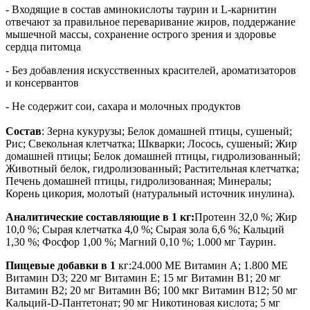
- Входящие в состав аминокислоты таурин и L-карнитин
отвечают за правильное переваривание жиров, поддержание
мышечной массы, сохранение острого зрения и здоровье
сердца питомца
- Без добавления искусственных красителей, ароматизаторов
и консервантов
- Не содержит сои, сахара и молочных продуктов
Состав
: Зерна кукурузы; Белок домашней птицы, сушеный;
Рис; Свекольная клетчатка; Шкварки; Лосось, сушеный; Жир
домашней птицы; Белок домашней птицы, гидролизованный;
Животный белок, гидролизованный; Растительная клетчатка;
Печень домашней птицы, гидролизованная; Минералы;
Корень цикория, молотый (натуральный источник инулина).
Аналитические составляющие в 1 кг:
Протеин 32,0 %; Жир
10,0 %; Сырая клетчатка 4,0 %; Сырая зола 6,6 %; Кальций
1,30 %; Фосфор 1,00 %; Магний 0,10 %; 1.000 мг Таурин.
Пищевые добавки в 1
кг:24.000 МЕ Витамин A; 1.800 МЕ
Витамин D3; 220 мг Витамин E; 15 мг Витамин B1; 20 мг
Витамин B2; 20 мг Витамин B6; 100 мкг Витамин B12; 50 мг
Кальций-D-Пантетонат; 90 мг Никотиновая кислота; 5 мг