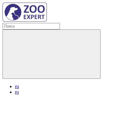
ru
ro