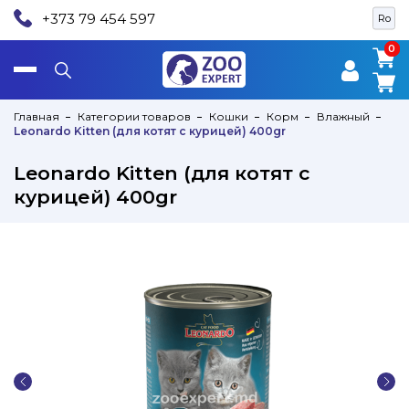
+373 79 454 597
Ro
0
0
Главная
Категории товаров
Кошки
Корм
Влажный
Leonardo Kitten (для котят c курицей) 400gr
Leonardo Kitten (для котят c
курицей) 400gr