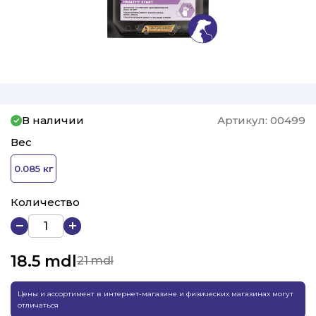
В наличии
Артикул:
00499
Вес
0.085 кг
Количество
18.5
mdl
21 mdl
Цены и ассортимент в интернет-магазине и физических магазинах могут
отличаться