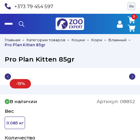
+373 79 454 597
Ro
0
0
Главная
Категории товаров
Кошки
Корм
Влажный
Pro Plan Kitten 85gr
Pro Plan Kitten 85gr
-15%
В наличии
Артикул:
08852
Вес
0.085 кг
Количество