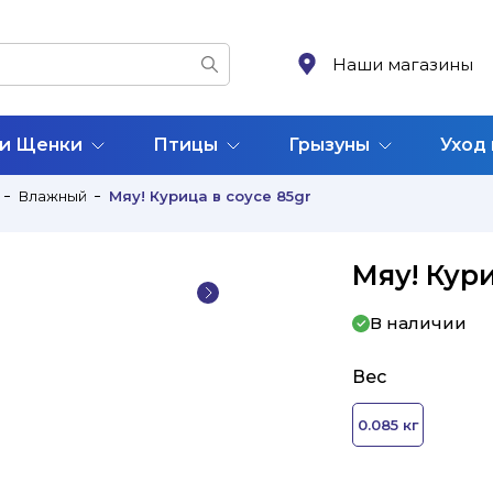
Наши магазины
 и Щенки
Птицы
Грызуны
Уход
Влажный
Мяу! Курица в соусе 85gr
Мяу! Кури
В наличии
Вес
0.085 кг