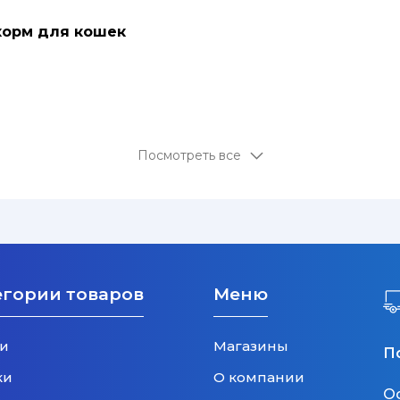
 корм для кошек
Посмотреть все
егории товаров
Меню
и
Магазины
П
ки
О компании
О