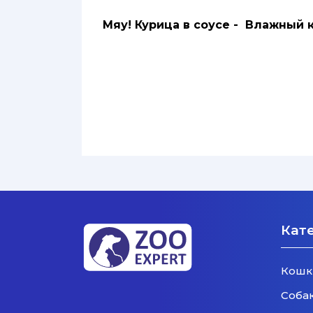
Мяу! Курица в соусе - Влажный
Кат
Кошк
Соба