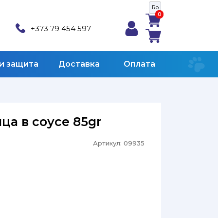
Ro
0
0
+373 79 454 597
 и защита
Доставка
Оплата
ца в соусе 85gr
Артикул:
09935