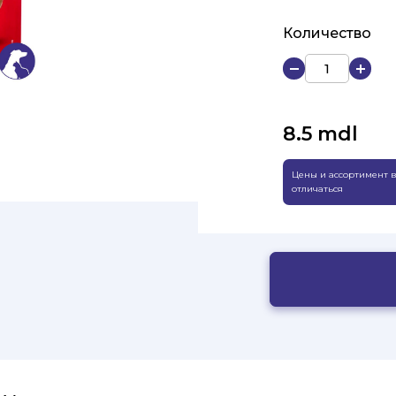
Количество
8.5
mdl
Цены и ассортимент в
отличаться