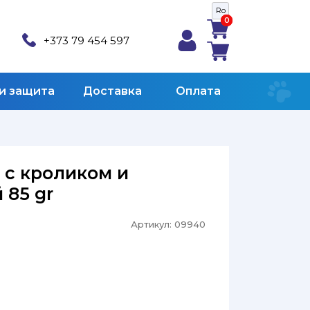
Ro
0
0
+373 79 454 597
 и защита
Доставка
Оплата
у с кроликом и
 85 gr
Артикул:
09940