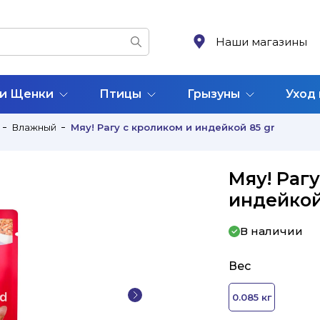
Наши магазины
 и Щенки
Птицы
Грызуны
Уход
Влажный
Мяу! Рагу с кроликом и индейкой 85 gr
Мяу! Раг
индейкой
В наличии
Вес
0.085 кг