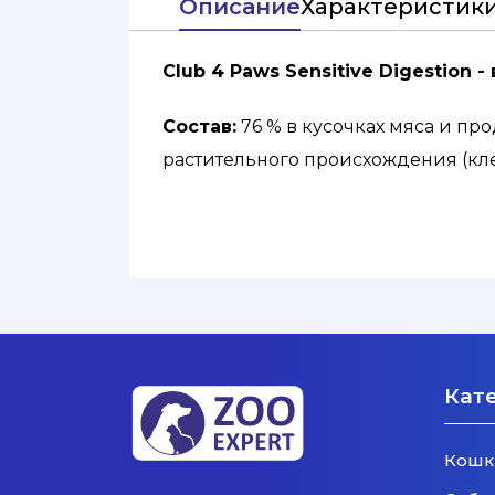
Описание
Характеристик
Club 4 Paws Sensitive Digestio
Состав:
76 % в кусочках мяса и про
растительного происхождения (клетч
боярышник 0.03 %)*, овощи (помидо
*Натуральные ингредиенты, высуш
Добавки (на 1 кг корма):
витамины: 
холин хлорид: 3.9 г; микроэлементы: 
аминокислоты: таурин 467 мг, глиц
Кат
Кошк