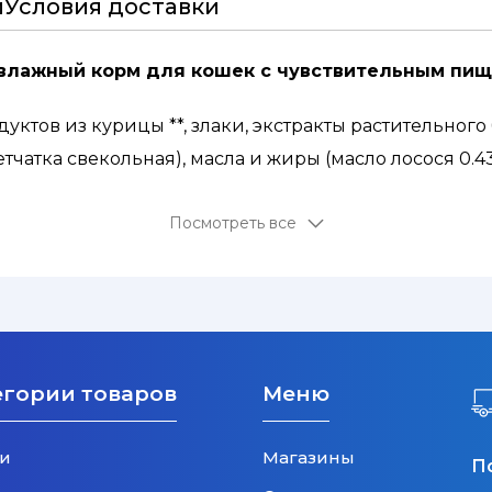
и
Условия доставки
n - влажный корм для кошек с чувствительным п
дуктов из курицы **, злаки, экстракты растительног
атка свекольная), масла и жиры (масло лосося 0.43 %
ры 0.11 %)*, пребиотик МОС (мананоолигосахариды) 0
Посмотреть все
енные. **Курица выращенная без антибиотиков.
D3: 200 МЕ, Е: 16 мг, В1: 1 мг B5 (D-пантотенат кальция
цинк (E6) 5.25 мг, марганец (Е5) 3.9 мг, йод (Е2) 0.8 м
ин 2.9 г; пищевой краситель.
егории товаров
Меню
и
Магазины
П