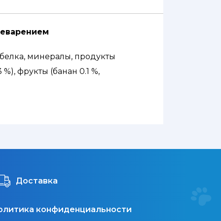
ищеварением
о белка, минералы, продукты
), фрукты (банан 0.1 %,
.02 %, имбирь * 0.005 %.
): 1 мг, фолиевая кислота: 0.23 мг,
г, селен (Е8) 0.25 мкг;
Доставка
олитика конфиденциальности