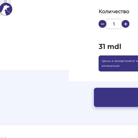
Количество
31
mdl
Цены и ассортимент в
отличаться