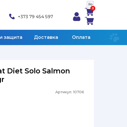
Ro
0
0
+373 79 454 597
 и защита
Доставка
Оплата
at Diet Solo Salmon
gr
Артикул:
10706