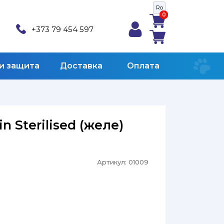
Ro
0
0
+373 79 454 597
 и защита
Доставка
Оплата
in Sterilised (желе)
Артикул:
01009