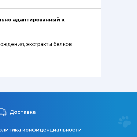
ально адаптированный к
хождения, экстракты белков
дь: 1,3 мг, Марганец: 1,3 мг, Цинк:
 осадочного происхождения: 0,2 г.
тва: 1,6 % - Клетчатка пищевая: 1,6
Доставка
олитика конфиденциальности