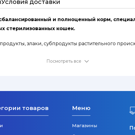
и
Условия доставки
ый, сбалансированный и полноценный корм, специ
ых стерилизованных кошек.
бпродукты, злаки, субпродукты растительного проис
неральные вещества, источники углеводов.
Посмотреть все
вки: Витамин D3: 50 ME, Железо: 8 мг, Йод: 0,3 мг, Ме
ческие добавки: Камедь кассии: 2,6 г, Клиноптилолит
ЕСТВ:
Белки: 9,0 % - Жиры: 2,5 % - Минеральные вещес
егории товаров
Меню
и
Магазины
П