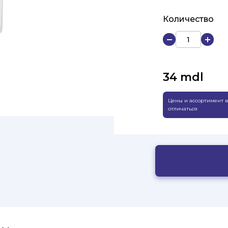
Количество
34
mdl
Цены и ассортимент в
отличаться