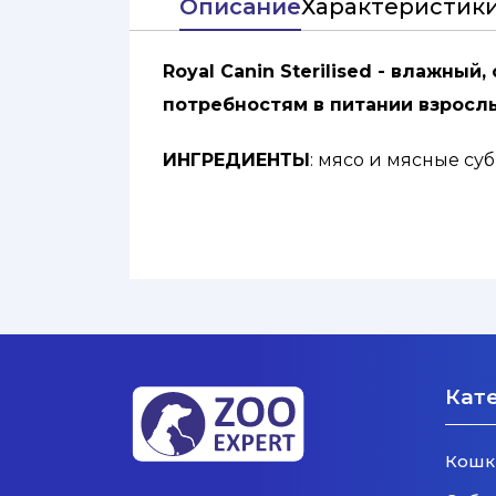
Описание
Характеристик
Royal Canin Sterilised - влажн
потребностям в питании взросл
ИНГРЕДИЕНТЫ
: мясо и мясные су
растительного происхождения, ми
ДОБАВКИ (в 1 кг):
Питательные доба
22 мг, Ceлeн: 0,027 мг - Технологи
СОДЕРЖАНИЕ ПИТАТЕЛЬНЫХ ВЕЩ
% - Влажность: 81,0 %.
Кат
Кошк