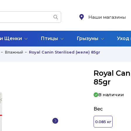
Наши магазины
 и Щенки
Птицы
Грызуны
Уход
Влажный
Royal Canin Sterilised (желе) 85gr
Royal Can
85gr
В наличии
Вес
0.085 кг