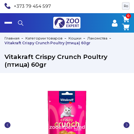
+373 79 454 597
Ro
0
0
Главная
Категории товаров
Кошки
Лакомства
Vitakraft Crispy Crunch Poultry (птица) 60gr
Vitakraft Crispy Crunch Poultry
(птица) 60gr