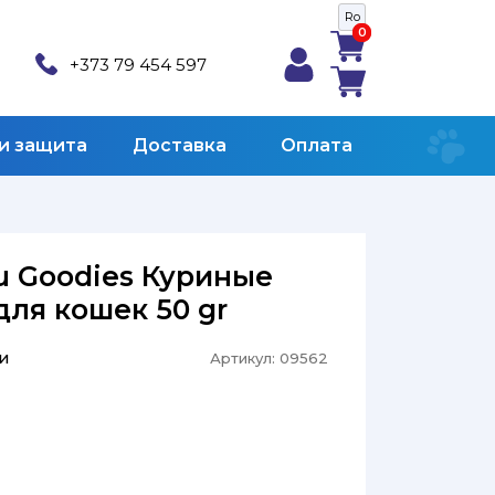
Ro
0
0
+373 79 454 597
 и защита
Доставка
Оплата
u Goodies Куриные
для кошек 50 gr
и
Артикул:
09562