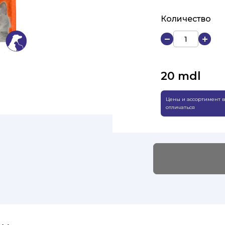
Количество
20
mdl
Цены и ассортимент в
отличаться