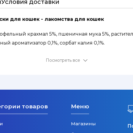
и
Условия доставки
ски для кошек - лакомства для кошек
артофельный крахмал 5%, пшеничная мука 5%, растит
бный ароматизатор 0,1%, сорбат калия 0,1%.
й протеин 25%, сырой жир 5,5%, сырая клетчатка 1,5%,
Посмотреть все
егории товаров
Меню
и
Магазины
П