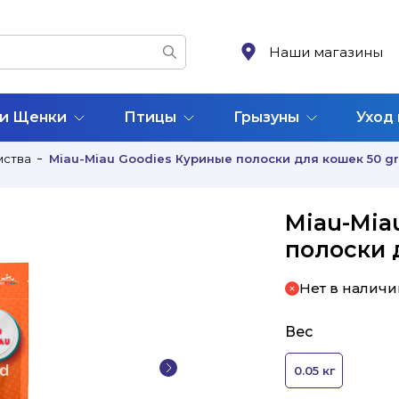
Наши магазины
 и Щенки
Птицы
Грызуны
Уход
мства
Miau-Miau Goodies Куриные полоски для кошек 50 gr
Miau-Mia
полоски 
Нет в наличи
Вес
0.05 кг