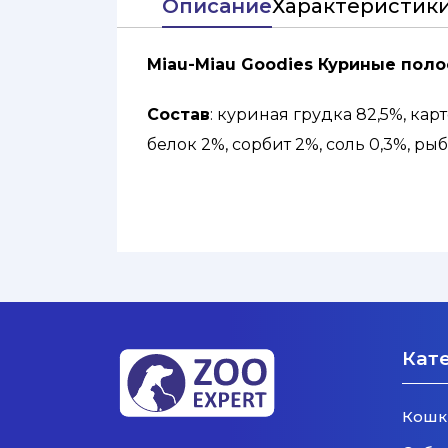
Описание
Характеристик
Miau-Miau Goodies Куриные поло
Состав
: куриная грудка 82,5%, к
белок 2%, сорбит 2%, соль 0,3%, ры
Анализ пищевой ценности
: сыро
Кат
Кошк