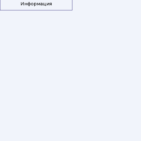
Информация
Информация
Доставка
Политика конфиденциальности
Остались вопросы?
info@zooexpert.md
ZooExpert © 2026
Мы принимаем
Developed by
×
Войти
Регистрация
Забыл пароль
Закрыть