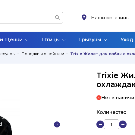
Наши магазины
 и Щенки
Птицы
Грызуны
Уход
ессуары
Поводки и ошейники
Trixie Жилет для собак с о
Trixie Жи
охлажда
Нет в наличи
Количество