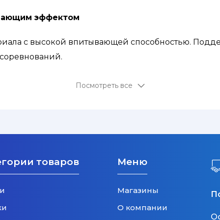
ждающим эффектом
иала с высокой впитывающей способностью. Подд
 соревнований.
илых собак.
Посмотреть все
ающие вставки, поэтому его можно использовать и 
егории товаров
Меню
и
Магазины
П
ки
О компании
О