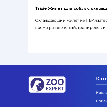
Trixie Жилет для собак с охла
Охлаждающий жилет из ПВА-матер
время развлечений, тренировок и
Также идеально подходит для пож
По краям жилета вшиты светоотраж
безопасность собаки.
Кат
Размер L
Кошк
Длина спинки жилета: 35 см.
Соба