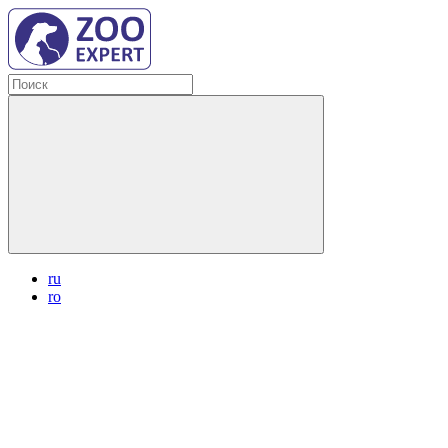
ru
ro