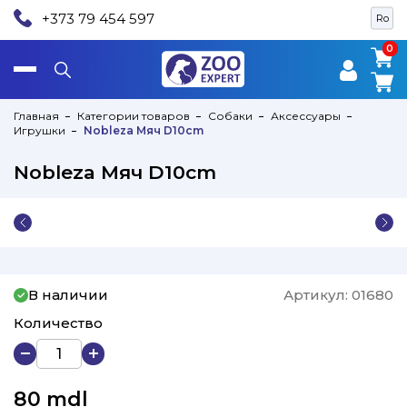
+373 79 454 597
Ro
0
0
Главная
Категории товаров
Собаки
Аксессуары
Игрушки
Nobleza Мяч D10cm
Nobleza Мяч D10cm
В наличии
Артикул:
01680
Количество
80
mdl