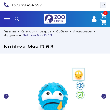
+373 79 454 597
Ro
0
0
Главная
Категории товаров
Собаки
Аксессуары
Игрушки
Nobleza Мяч D 6.3
Nobleza Мяч D 6.3