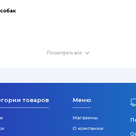
 собак
Посмотреть все
егории товаров
Меню
и
Магазины
П
ки
О компании
О