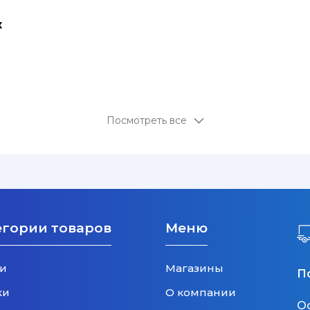
к
Посмотреть все
егории товаров
Меню
и
Магазины
П
ки
О компании
О