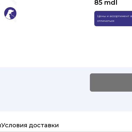
85
mdl
Цены и ассортимент в
отличаться
и
Условия доставки