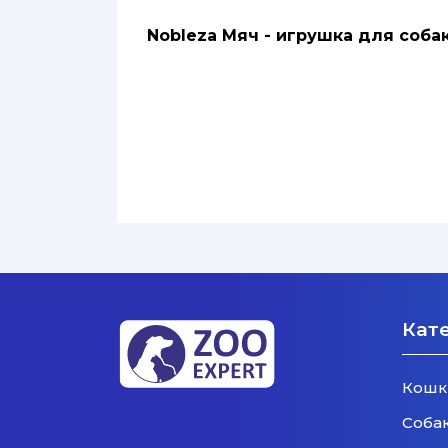
Nobleza Мяч - игрушка для соба
Кат
Кошк
Соба