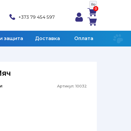
Ro
0
0
+373 79 454 597
 и защита
Доставка
Оплата
Мяч
и
Артикул:
10032