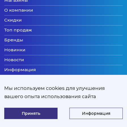
Магазины
О компании
Скидки
Топ продаж
Бренды
Новинки
Новости
Информация
Доставка
Мы используем cookies для улучшения
Оплата
вашего опыта использования сайта
Мы принимаем
Принять
Информация
ZooExpert © 2026
Developed by