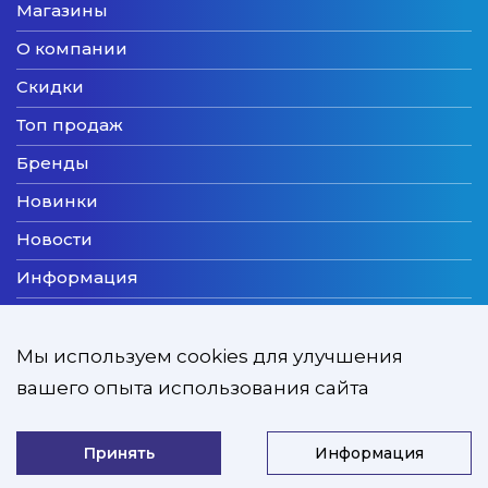
Магазины
О компании
Скидки
Топ продаж
Бренды
Новинки
Новости
Информация
Доставка
Оплата
Мы используем cookies для улучшения
вашего опыта использования сайта
Мы принимаем
Принять
Информация
ZooExpert © 2026
Developed by