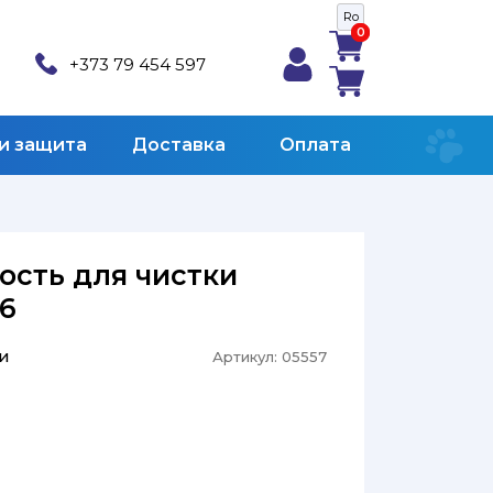
Ro
0
0
+373 79 454 597
 и защита
Доставка
Оплата
Кость для чистки
.6
и
Артикул:
05557