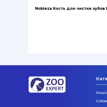
Nobleza Кость для чистки зубов L
Кат
Кошк
Соба