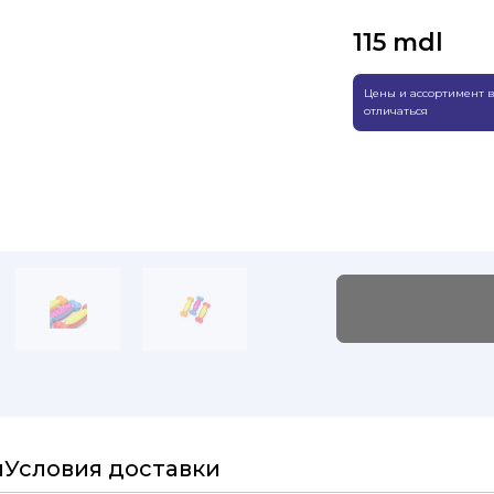
115
mdl
Цены и ассортимент в
отличаться
и
Условия доставки