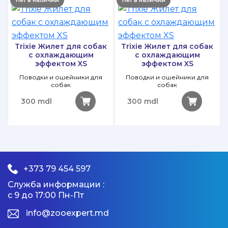
к
Trixie Жилет для собак
Trixie Жилет для собак
с охлаждающим
с охлаждающим
эффектом XS
эффектом XS
Поводки и ошейники для
Поводки и ошейники для
собак
собак
300 mdl
300 mdl
+373 79 454 597
Служба информации :
с 9 до 17:00 Пн-Пт
info@zooexpert.md