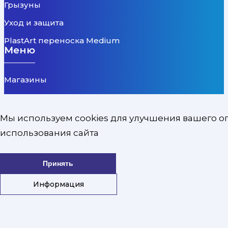
Грызуны
Уход и защита
PlastArt переноска Medium
Меню
Магазины
О компании
Скидки
Мы используем cookies для улучшения вашего о
использования сайта
Топ продаж
Бренды
Принять
Новинки
Информация
Новости
Информация
Доставка