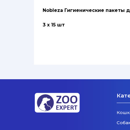
Nobleza Гигиенические пакеты д
3 х 15 шт
Кат
Кошк
Соба