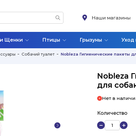
Наши магазины
 и Щенки
Птицы
Грызуны
Уход
ессуары
Собачий туалет
Nobleza Гигиенические пакеты д
Nobleza 
для соба
Нет в наличи
Количество