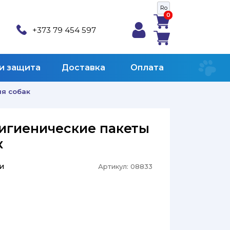
Ro
0
0
+373 79 454 597
 и защита
Доставка
Оплата
ля собак
Гигиенические пакеты
к
и
Артикул:
08833