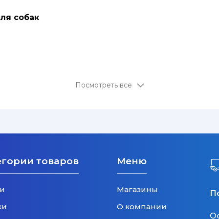
ля собак
Посмотреть все
егории товаров
Меню
и
Магазины
П
ки
О компании
О