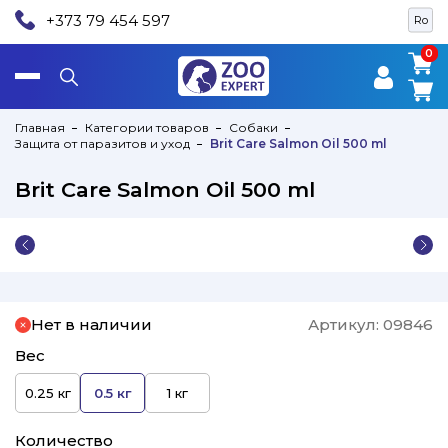
+373 79 454 597
Ro
0
0
Главная
Категории товаров
Собаки
Защита от паразитов и уход
Brit Care Salmon Oil 500 ml
Brit Care Salmon Oil 500 ml
Нет в наличии
Артикул:
09846
Вес
0.25 кг
0.5 кг
1 кг
Количество