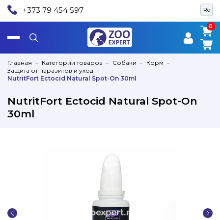
+373 79 454 597
Ro
0
0
Главная
Категории товаров
Собаки
Корм
Защита от паразитов и уход
NutritFort Ectocid Natural Spot-On 30ml
NutritFort Ectocid Natural Spot-On
30ml