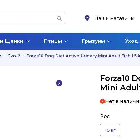
Наши магазины
 и Щенки
Птицы
Грызуны
Уход
м
Сухой
Forza10 Dog Diet Active Urinary Mini Adult Fish 1.5 
Forza10 D
Mini Adult
Нет в наличи
Вес
1.5 кг