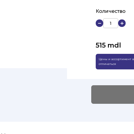
Количество
515
mdl
Цены и ассортимент в
отличаться