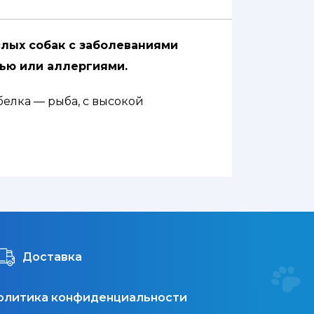
рослых собак с заболеваниями
ью или аллергиями.
елка — рыба, с высокой
 отобранных и высококачественных
ей системы.
Доставка
мега-3 и Омега-6 из рыбьего жира
олитика конфиденциальности