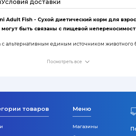
и
Условия доставки
Mini Adult Fish - Сухой диетический корм для вз
могут быть связаны с пищевой непереносимост
с альтернативным единым источником животного б
емостью.
Посмотреть все
еством ингредиентов:
содержит только несколько
ать риск пищевой непереносимости.
е функционирование мочевыводящих путей.
 детоксицирующими свойствами.
дискомфорт, связанный с проблемами мочевыводящ
егории товаров
Меню
-3:Омега-6:
оптимальный баланс жирных кислот О
ащитного барьера кожи.
и
Магазины
П