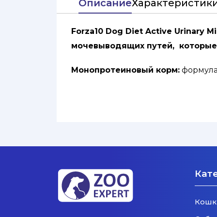
Описание
Характеристик
Forza10 Dog Diet Active Urinary 
мочевыводящих путей, которые 
Монопротеиновый корм:
формула 
биологической ценностью и усвоя
Формула с ограниченным колич
компонентов, чтобы минимизиров
Клюква:
поддерживает правильно
Крапива:
обладает дренажными и
Пилоселла:
помогает уменьшить 
Кат
Оптимальное соотношение Омега
для поддержания естественного з
Кошк