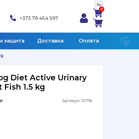
Ro
0
0
+373 79 454 597
 и защита
Доставка
Оплата
kg
og Diet Active Urinary
 Fish 1.5 kg
и
Артикул:
10718