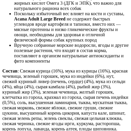
жирных кислот Омега 3 (ДГК и ЭПК), что важно для
натурального рациона всех собак
Поскольку избыточный вес влияет на кости и суставы,
Acana Adult Large Breed
не содержит быстрых
углеводов вроде картофеля и тапиоки, вместо них —
мясные протеины и низко гликемические фрукты и
овощи, необходимы для здоровья и отличной
физической формы собак крупных пород
Вручную собранные морские водоросли, ягоды и другие
полезные растения, что входят в состав корма,
поставляют в организм натуральные антиоксиданты и
фито компоненты
Состав
: Свежая курица (16%), мука из курицы (16%), красная
чечевица, зеленый горошек, мука из индейки (6%), нут,
свежий куриный ливер (печень, сердце) (4%), мука из сельди
(4%), яйца (4%), сырая камбала (4%), рыбий жир (3%),
куриный жир (3%), зеленая чечевица, желтый горошек,
клетчатка из гороха, крахмал из гороха, сырая печень индейки
(0,5%), соль, высушенная ламинария, тыква, мускатная тыква,
свежая морковь, свежие яблоки, свежие груши, свежие
цукини, высушенный корень цикория, капуста кале, шпинат,
свежая зелень репы, зелень свеклы, свежая цельная клюква,
свежая черника, свежие ягоды ирги, куркума, расторопша,
корень лопуха, лаванда, корень алтея, плоды шиповника.