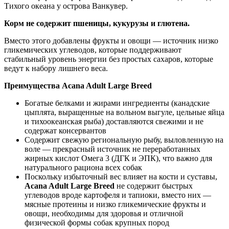
Тихого океана у острова Ванкувер.
Корм не содержит пшеницы, кукурузы и глютена.
Вместо этого добавлены фрукты и овощи — источник низко
гликемических углеводов, которые поддерживают
стабильный уровень энергии без простых сахаров, которые
ведут к набору лишнего веса.
Преимущества
Acana Adult Large Breed
Богатые белками и жирами ингредиенты (канадские
цыплята, выращенные на вольном выгуле, цельные яйца
и тихоокеанская рыба) доставляются свежими и не
содержат консервантов
Содержит свежую региональную рыбу, выловленную на
воле — прекрасный источник не переработанных
жирных кислот Омега 3 (ДГК и ЭПК), что важно для
натурального рациона всех собак
Поскольку избыточный вес влияет на кости и суставы,
Acana Adult Large Breed
не содержит быстрых
углеводов вроде картофеля и тапиоки, вместо них —
мясные протеины и низко гликемические фрукты и
овощи, необходимы для здоровья и отличной
физической формы собак крупных пород