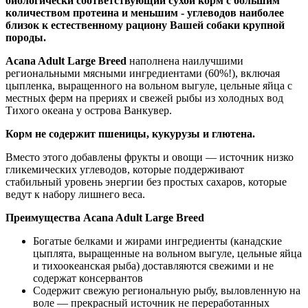
биологически соответствующий сухой корм
с большим
количеством протеина и меньшим - углеводов наиболее
близок к естественному рациону Вашей собаки крупной
породы.
Acana Adult Large Breed
наполнена наилучшими
региональными мясными ингредиентами (60%!), включая
цыпленка, выращенного на вольном выгуле, цельные яйца с
местных ферм на прериях и свежей рыбы из холодных вод
Тихого океана у острова Ванкувер.
Корм не содержит пшеницы, кукурузы и глютена.
Вместо этого добавлены фрукты и овощи — источник низко
гликемических углеводов, которые поддерживают
стабильный уровень энергии без простых сахаров, которые
ведут к набору лишнего веса.
Преимущества
Acana Adult Large Breed
Богатые белками и жирами ингредиенты (канадские
цыплята, выращенные на вольном выгуле, цельные яйца
и тихоокеанская рыба) доставляются свежими и не
содержат консервантов
Содержит свежую региональную рыбу, выловленную на
воле — прекрасный источник не переработанных