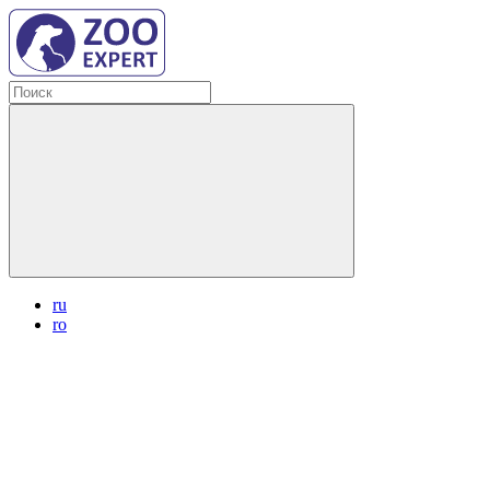
ru
ro