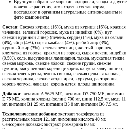
Вручную собранные морские водоросли, ягоды и другие
полезные растения, что входят в состав корма,
поставляют в организм натуральные антиоксиданты и
фито компоненты
Состав
: Свежая курица (16%), мука из курицы (16%), красная
чечевица, зеленый горошек, мука из индейки (6%), нут,
свежий куриный ливер (печень, сердце) (4%), мука из сельди
(4%), яйца (4%), сырая камбала (4%), рыбий жир (3%),
куриный жир (3%), зеленая чечевица, желтый горошек,
клетчатка из гороха, крахмал из гороха, сырая печень индейки
(0,5%), соль, высушенная ламинария, тыква, мускатная тыква,
свежая морковь, свежие яблоки, свежие груши, свежие
цукини, высушенный корень цикория, капуста кале, шпинат,
свежая зелень репы, зелень свеклы, свежая цельная клюква,
свежая черника, свежие ягоды ирги, куркума, расторопша,
корень лопуха, лаванда, корень алтея, плоды шиповника.
Добавки
: витамин A 5625 МЕ, витамин D3 750 МЕ, витамин
E 75 МЕ, холина хлорид (холин) 700 мг, цинк 112,5 мг, медь 11
мг, витамин B1 25 мг, витамин B5 8 мг, витамин B6 7,5 мг.
Технологические добавки
: экстракт токоферола из
растительных масел 121 мг, лимонная кислота 40 мг.
Сенсорные добавки: экстракт розмарина 80 мг.