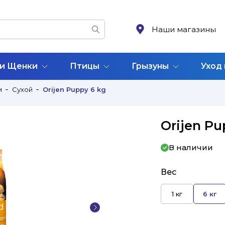
Наши магазины
 и Щенки
Птицы
Грызуны
Уход
м
Сухой
Orijen Puppy 6 kg
Orijen Pu
В наличии
Вес
1 кг
6 кг