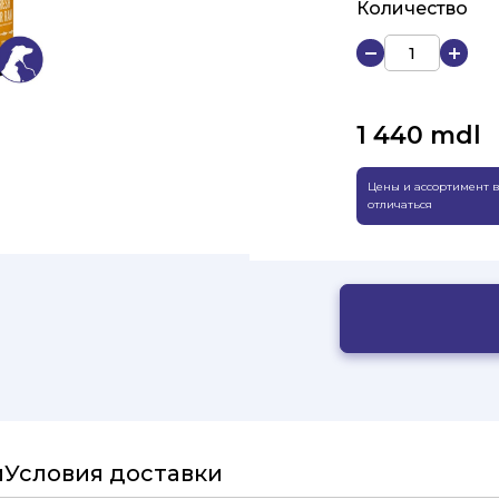
Количество
1 440
mdl
Цены и ассортимент в
отличаться
и
Условия доставки