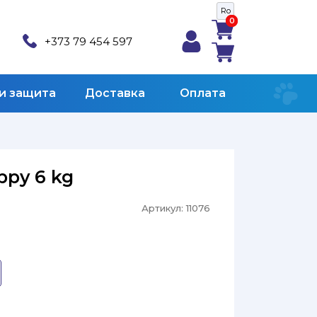
Ro
0
0
+373 79 454 597
 и защита
Доставка
Оплата
ppy 6 kg
Артикул:
11076