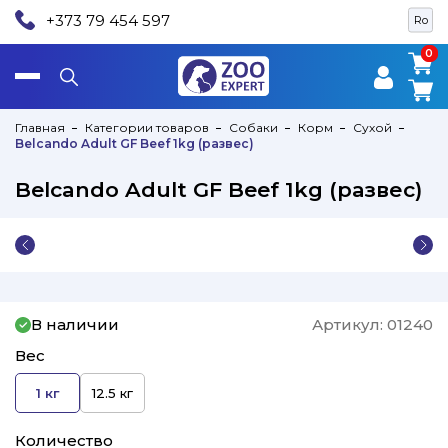
+373 79 454 597
Ro
0
0
Главная
Категории товаров
Собаки
Корм
Сухой
Belcando Adult GF Beef 1kg (развес)
Belcando Adult GF Beef 1kg (развес)
В наличии
Артикул:
01240
Вес
1 кг
12.5 кг
Количество