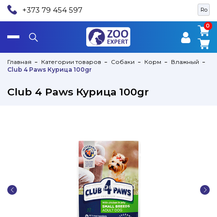
+373 79 454 597
Ro
0
0
Главная
Категории товаров
Собаки
Корм
Влажный
Club 4 Paws Курица 100gr
Club 4 Paws Курица 100gr